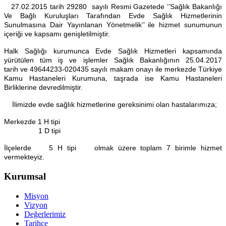
27.02.2015 tarih 29280 sayılı Resmi Gazetede ‘’Sağlık Bakanlığı
Ve Bağlı Kuruluşları Tarafından Evde Sağlık Hizmetlerinin
Sunulmasına Dair Yayınlanan Yönetmelik’’ ile hizmet sunumunun
içeriği ve kapsamı genişletilmiştir.
Halk Sağlığı kurumunca Evde Sağlık Hizmetleri kapsamında
yürütülen tüm iş ve işlemler Sağlık Bakanlığının 25.04.2017
tarih
ve 49644233-020435 sayılı makam onayı ile merkezde Türkiye
Kamu Hastaneleri Kurumuna, taşrada ise Kamu Hastaneleri
Birliklerine devredilmiştir.
İlimizde evde sağlık hizmetlerine gereksinimi olan hastalarımıza;
Merkezde 1 H tipi
1
D tipi
İlçelerde 5 H tipi olmak üzere toplam 7 birimle hizmet
vermekteyiz.
Kurumsal
Misyon
Vizyon
Değerlerimiz
Tarihçe